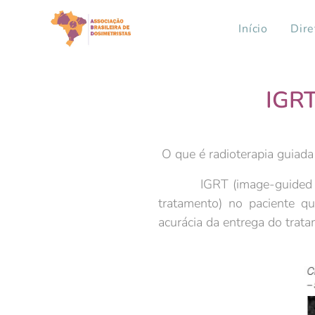
Início
Dire
IGRT
O que é radioterapia guiad
IGRT (image-guided radiot
tratamento) no paciente q
acurácia da entrega do trat