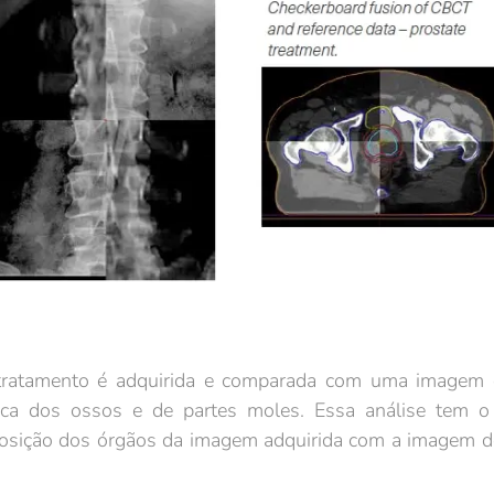
ratamento é adquirida e comparada com uma imagem de
ca dos ossos e de partes moles. Essa análise tem o i
posição dos órgãos da imagem adquirida com a imagem de