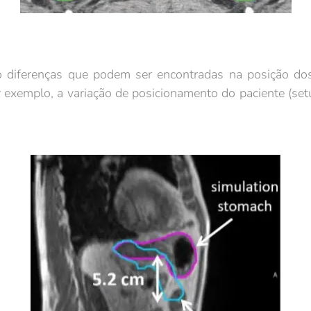
 diferenças que podem ser encontradas na posição d
r exemplo, a variação de posicionamento do paciente (setu