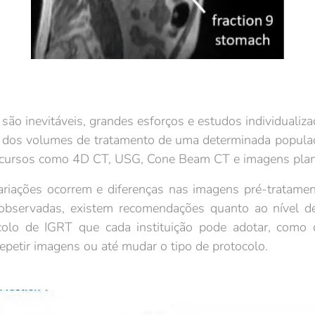
nevitáveis, grandes esforços e estudos individualiza
s dos volumes de tratamento de uma determinada popula
 recursos como 4D CT, USG, Cone Beam CT e imagens plan
s ocorrem e diferenças nas imagens pré-tratamento
 observadas, existem recomendações quanto ao nível d
ocolo de IGRT que cada instituição pode adotar, como
repetir imagens ou até mudar o tipo de protocolo.