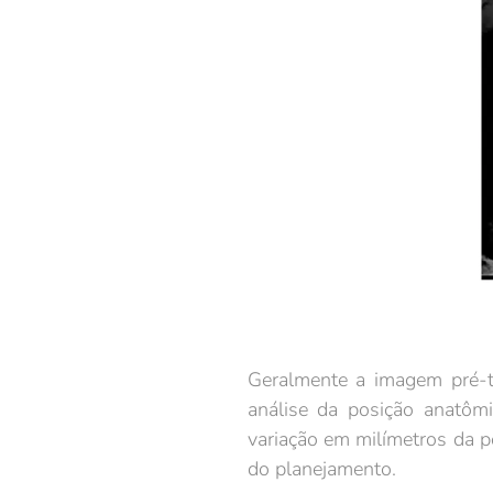
Geralmente a imagem pré-t
análise da posição anatômi
variação em milímetros da 
do planejamento.