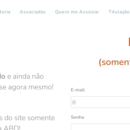
toria
Associados
Quero me Associar
Titulação
(soment
do
e ainda não
-se agora mesmo!
E-mail
 do site somente
Senha
da ABD!