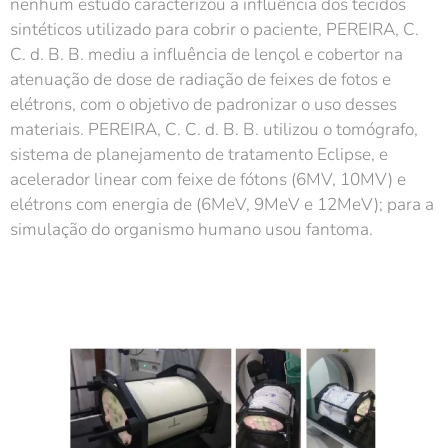
nenhum estudo caracterizou a influência dos tecidos
sintéticos utilizado para cobrir o paciente, PEREIRA, C.
C. d. B. B. mediu a influência de lençol e cobertor na
atenuação de dose de radiação de feixes de fotos e
elétrons, com o objetivo de padronizar o uso desses
materiais. PEREIRA, C. C. d. B. B. utilizou o tomógrafo,
sistema de planejamento de tratamento Eclipse, e
acelerador linear com feixe de fótons (6MV, 10MV) e
elétrons com energia de (6MeV, 9MeV e 12MeV); para a
simulação do organismo humano usou fantoma.