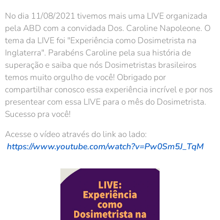
No dia 11/08/2021 tivemos mais uma LIVE organizada
pela ABD com a convidada Dos. Caroline Napoleone. O
tema da LIVE foi "Experiência como Dosimetrista na
Inglaterra". Parabéns Caroline pela sua história de
superação e saiba que nós Dosimetristas brasileiros
temos muito orgulho de você! Obrigado por
compartilhar conosco essa experiência incrível e por nos
presentear com essa LIVE para o mês do Dosimetrista.
Sucesso pra você!
Acesse o vídeo através do link ao lado:
https://www.youtube.com/watch?v=Pw0Sm5J_TqM